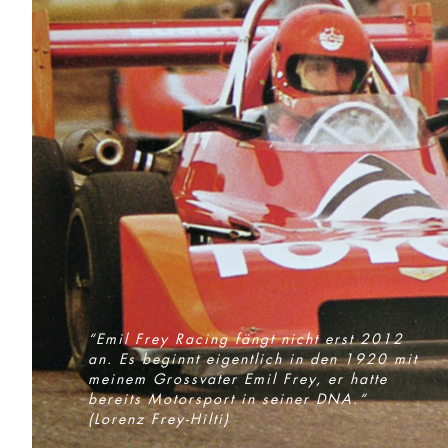
“Emil Frey Racing fängt nicht erst 2012
an. Es beginnt eigentlich in den 1920 mit
meinem Grossvater Emil Frey, er hatte
bereits Motorsport in seiner DNA.“
(Lorenz Frey-Hilti)