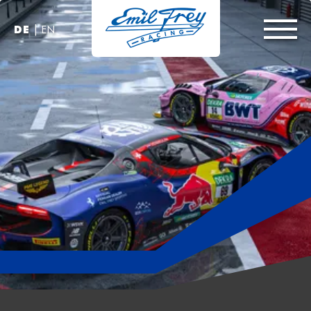
|
DE
EN