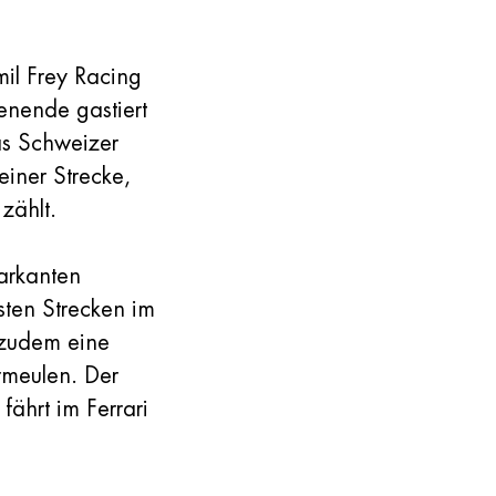
il Frey Racing
nende gastiert
as Schweizer
einer Strecke,
 zählt.
arkanten
sten Strecken im
 zudem eine
rmeulen. Der
fährt im Ferrari