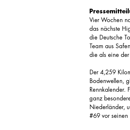
Pressemittei
Vier Wochen nac
das nächste H
die Deutsche T
Team aus Safenw
die als eine de
Der 4,259 Kilom
Bodenwellen, gi
Rennkalender. 
ganz besondere
Niederländer, u
#69 vor seinen