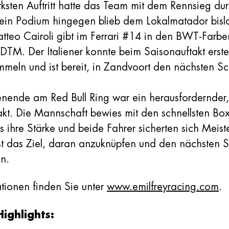
rksten Auftritt hatte das Team mit dem Rennsieg dur
 ein Podium hingegen blieb dem Lokalmatador bisl
tteo Cairoli gibt im Ferrari #14 in den BWT-Farb
DTM. Der Italiener konnte beim Saisonauftakt erst
meln und ist bereit, in Zandvoort den nächsten Sc
ende am Red Bull Ring war ein herausfordernder,
takt. Die Mannschaft bewies mit den schnellsten Bo
 ihre Stärke und beide Fahrer sicherten sich Meist
st das Ziel, daran anzuknüpfen und den nächsten S
en.
tionen finden Sie unter
www.emilfreyracing.com
.
ighlights: