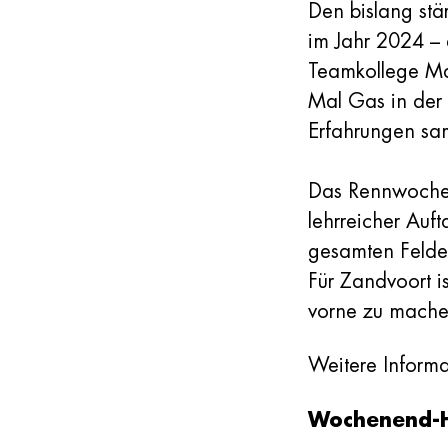
Den bislang stä
im Jahr 2024 –
Teamkollege Ma
Mal Gas in der 
Erfahrungen sam
Das Rennwochen
lehrreicher Auf
gesamten Feldes
Für Zandvoort i
vorne zu mach
Weitere Informa
Wochenend-H