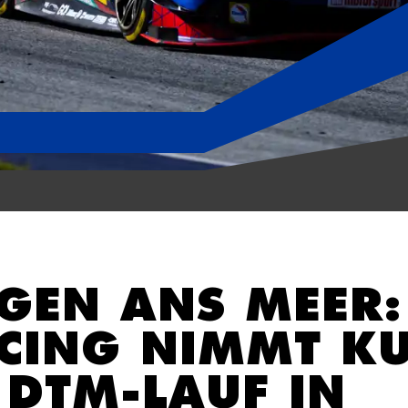
GEN ANS MEER:
ACING NIMMT K
 DTM-LAUF IN