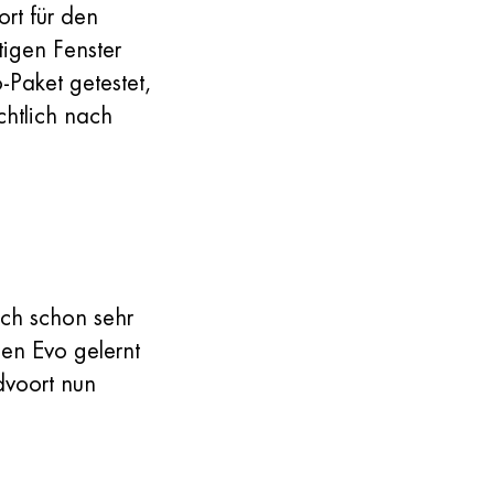
rt für den
tigen Fenster
Paket getestet,
chtlich nach
ich schon sehr
uen Evo gelernt
dvoort nun