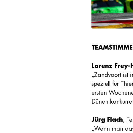
TEAMSTIMMEN 
Lorenz Frey-H
„Zandvoort ist 
speziell für Th
ersten Wochenen
Dünen konkurre
Jürg Flach
, T
„Wenn man davo