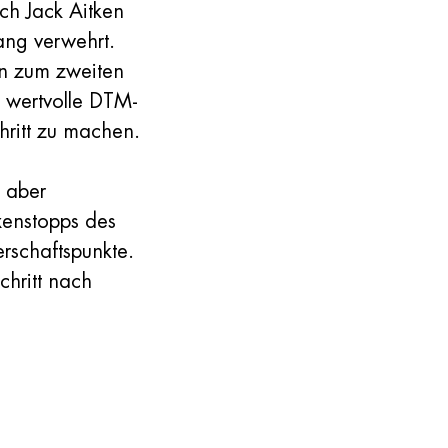
ch Jack Aitken
ang verwehrt.
en zum zweiten
e wertvolle DTM-
hritt zu machen.
 aber
xenstopps des
erschaftspunkte.
chritt nach